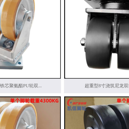
铁芯聚氨酯PU轮双...
超重型8寸浇筑尼龙