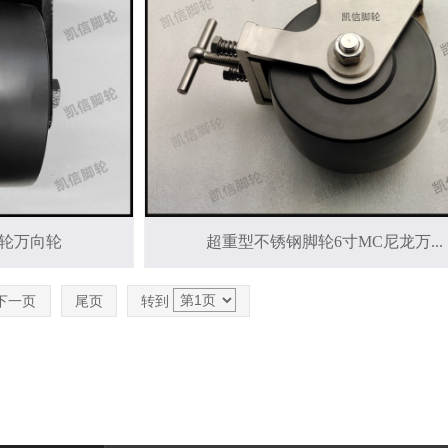
双轮万向轮
超重型不锈钢脚轮6寸MC尼龙万...
下一页
尾页
转到