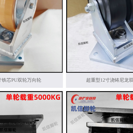
寸铁芯PU双轮万向轮
超重型12寸浇铸尼龙