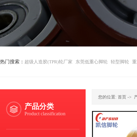
热门搜索：
超级人造胶(TPR)轮厂家
东莞低重心脚轮
轻型脚轮
重
您的位置:
首页
->
产品分类
Product classification