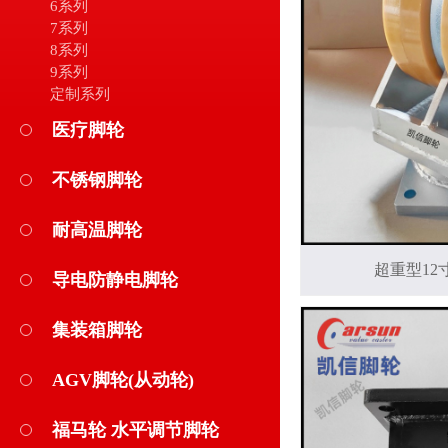
6系列
7系列
8系列
9系列
定制系列
医疗脚轮
不锈钢脚轮
耐高温脚轮
超重型12
导电防静电脚轮
集装箱脚轮
AGV脚轮(从动轮)
福马轮 水平调节脚轮