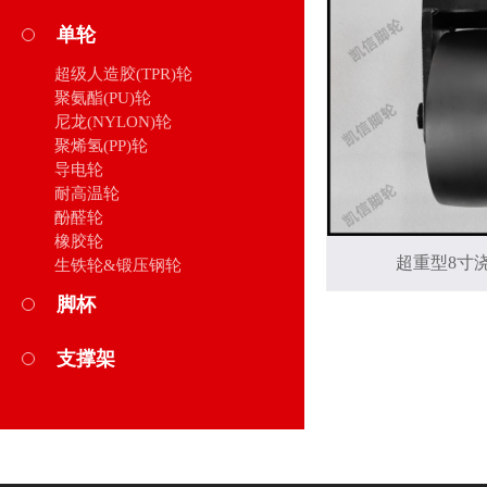
单轮
超级人造胶(TPR)轮
聚氨酯(PU)轮
尼龙(NYLON)轮
聚烯氢(PP)轮
导电轮
耐高温轮
酚醛轮
橡胶轮
超重型8寸
生铁轮&锻压钢轮
脚杯
支撑架