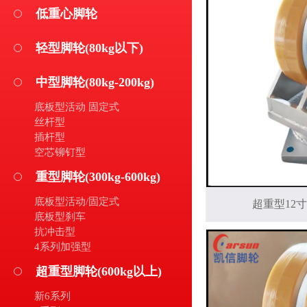
低重心脚轮
轻型脚轮(80kg以下)
中型脚轮(80kg-200kg)
底板型活动 固定式
丝杆型
插杆型
空芯铆钉型
重型脚轮(300kg-600kg)
底板型活动/固定式
超重型12寸
底板型刹车
抗冲击型
4系列加强型
超重型脚轮(600kg以上)
新6系列