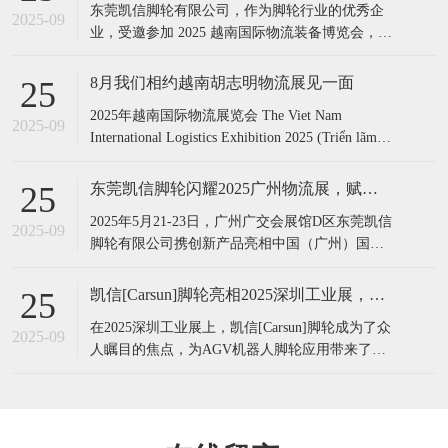
东莞凯信脚轮有限公司，作为脚轮行业的优秀企
2025-09
业，受邀参加 2025 越南国际物流装备博览会，此
次展会凯信脚轮带来前沿的 AGV脚轮应用解决方
案，为物流搬运领域注入新活力。 凯信脚轮,展
8月我们相约越南胡志明物流展见一面
25
会,物流展, 越南展会,脚轮厂家,展会现场,越南物
​2025年越南国际物流展览会 The Viet Nam
流展,国际展会​凯信脚轮,展会,物流展, 越南展会,
2025-09
International Logistics Exhibition 2025 (Triển lãm
脚轮
Quốc tế Logistics Việt Nam 2025​)​​​ 展会时间：2025
年7月31日-8月2日 展会地点：越南
​东莞凯信脚轮闪耀2025广州物流展，赋能智慧物流新未来‌
25
​2025年5月21-23日，广州广交会展馆D区东莞凯信
2025-09
脚轮有限公司携创新产品亮相‌中国（广州）国际
物流装备与技术展览会（LET 2025）‌智能机器人
展览会，成为展会焦点之一。作为脚轮行业领军
凯信[Carsun]脚轮亮相2025深圳工业展，引领AGV机器人脚轮新变革
25
企业，凯信展示了适配AGV机器人的高性能脚
​在2025深圳工业展上，凯信[Carsun]脚轮成为了众
轮、重型物流万向轮及防静电、耐高温等差异化
2025-09
人瞩目的焦点，为AGV机器人脚轮应用带来了前
产品，为智慧物流
沿的解决方案。​凯信[Carsun]脚轮作为行业的佼佼
者，一直专注于脚轮的设计与制造。其拥有一支
专业的技术研发团队，为产品的创新与品质提供
了坚实保障。此次展会，凯信[Carsun]脚轮针对